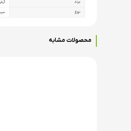
برند
آرش H BOW
نوع
سیبل
محصولات مشابه