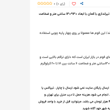
0
0
فوم نیمه فشرده حرفه ای مخصوص تیراندازی با کمان با ابعاد 130*130 سانتی متر و ضخامت
د/ این فوم ها معمولا بر روی چهار پایه چوبی استفاده
فوم در بازار ایران است که دارای تراکم بالایی است و
وزن هر کدام از فوم ها با ابعاد 130*130 سانتی متر و ضخامت 6 سانت بین 18 تا 20 کیلوگرم
 ارسال رایگان سایت نمی شود،
ارسال با چاپار ، تیپاکس یا
د انجام می شود،
هزینه حمل تا درب منزل برای تهران و
شهرستانها معمولا رقمی بین 300تا 450 هزار تومان می باشد، میتوانید قبل از خرید با واحد فروش
به شهر خود آگاه شوید