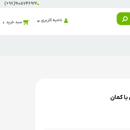
(+98)9105746919
ناحیه کاربری
سبد خرید
با کمان