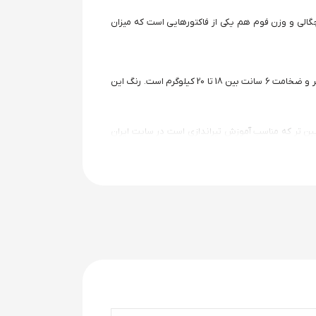
چگالی و وزن فوم هم یکی از فاکتورهایی است که میزان
این محصول یکی از بهترین کیفیت های فوم در بازار ایران است که دارای تراکم بالایی است و وزن هر کدام از فوم ها با ابعاد 130*130 سانتی متر و ضخامت 6 سانت بین 18 تا 20 کیلوگرم است. رنگ این
یین تر که مناسب آموزش تیراندازی است در سایت ایران