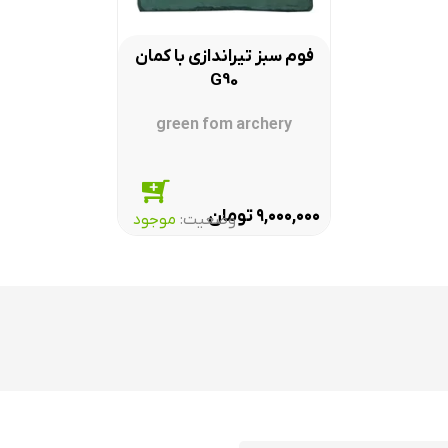
فوم سبز تیراندازی با کمان
G90
green fom archery
تومان
۹,۰۰۰,۰۰۰
وضعیت:‌
موجود