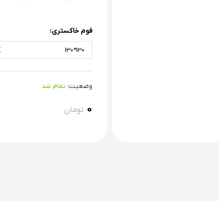
فوم خاکستری:
130*130
وضعیت:
تمام شد
۰
تومان