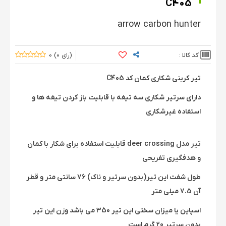
C405
arrow carbon hunter
کد کالا :
0
0
تیر کربنی شکاری کمان کد C405
دارای سرتیر شکاری سه تیغه با قابلیت باز کردن تیغه ها و
استفاده غیرشکاری
تیر مدل deer crossing قابلیت استفاده برای شکار با کمان
و هدفگیری تفریحی
طول شفت این تیر(بدون سرتیر و ناک) 76 سانتی متر و قطر
آن 7.5 میلی متر
اسپاین یا میزان سختی این تیر 350 می باشد وزن این تیر
بدون سرتیر 20 گرم است