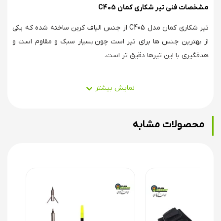
مشخصات فنی تیر شکاری کمان C405
تیر شکاری کمان مدل C405 از جنس الیاف کربن ساخته شده که یکی
از بهترین جنس ها برای تیر است چون بسیار سبک و مقاوم است و
هدفگیری با این تیرها دقیق تر است.
در تیرهای کربنی واحد اسپاین میزان نرمی یا سختی تیر را باتوجه به
نوع و چینش الیاف مشخص می کند، هر چه اسپاین کمتر باشد میزان
سختی تیر کربنی بیشتر است
محصولات مشابه
شفت تیر دیر کراسینگ deer crossing از جنس کربن با اسپاین یا
نرمی 350 است که برای شکار با پنداژ کمان حداکثر 70 پوند مناسب
است و برای شکار یا تفریح می توان از آن استفاده کرد
تیر کربنی شکاری کمان مدل C405 دارای سر تیر شکاری فولادی آنودایز