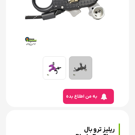
به من اطلاع بده
ریلیز ترو بال