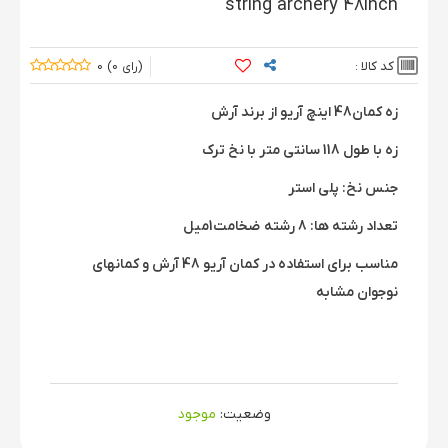
string archery 48inch
کد کالا :
0
0
زه کمان48 اینچ آریو از برند آرش
زه با طول 118 سانتی متر با نخ ترک
جنس نخ: پلی استر
تعداد رشته ها: 8 رشته ضخامت1میل
مناسب برای استفاده در کمان آریو 48 آرش و کمانهای
نوجوان مشابه
وضعیت:
موجود