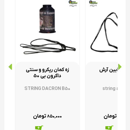
کمان رابین آرش
زه کمان ریکرو و سنتی
ز
داکرون بی 50
STRING DACRON B50
string arche
تومان
تومان
۸۵۰,۰۰۰
۲۵۰,۰۰