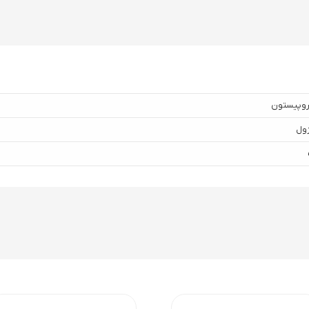
پیستون های قدیمی است با این تفاوت که به جای فنر از گاز نیتروژن فش
 انرژی آزاد شده آن تیر پرتاب می شود.
سول برای پر کردن ندارند و از این نظر مانند تفنگ های بادی فنری هستند(ت
روپیستون