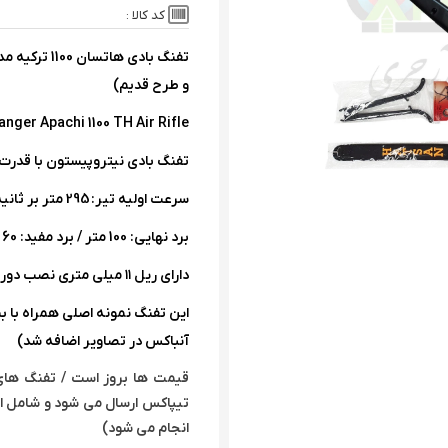
کد کالا :
تفنگ بادی ها
و طرح قدیم)
nger Apachi 1100 TH Air Rifle
تفنگ بادی نیتروپیستون با قدرت 24 ژول در کالیبر 5.5 میلی مت
سرعت اولیه تیر: 295 متر بر ثانیه / وزن اسلحه: 3 کیلیوگرم
برد نهایی: 100 متر / برد مفید: 60 متر
دارای ریل ۱۱ میلی متری نصب دوربین روی لوله
این تفنگ نمونه اصلی همراه با بن
آنباکس در تصاویر اضافه شد)
قیمت ها بروز است / تفنگ های با
تیپاکس ارسال می شود و شامل ار
انجام می شود)