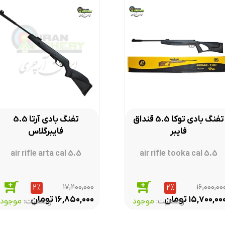
۱۱۰۰ تی اچ ورتکس
یکی از محصولات پرفروش کمپانی هاتسان تفنگ بادی هاتسان رنجر آپاچی 1100 تی اچ و
عدد بند و یک عدد پایه تفنگ قرار دارد ویدیو آنباکس تفنگ بادی هاتسان 
تفنگ بادی توکا 5.5 قنداق
تفنگ بادی آرتا 5.5
فایبر
فایبرگلاس
air rifle arta cal 5.5
air rifle tooka cal 5.5
۱۷,۲۰۰,۰۰۰
۱۶,۰۰۰,۰۰
۲%
۲%
تومان
تومان
۱۶,۸۵۰,۰۰۰
۱۵,۷۰۰,۰۰
وضعیت:‌
موجود
وضعیت:‌
موجود