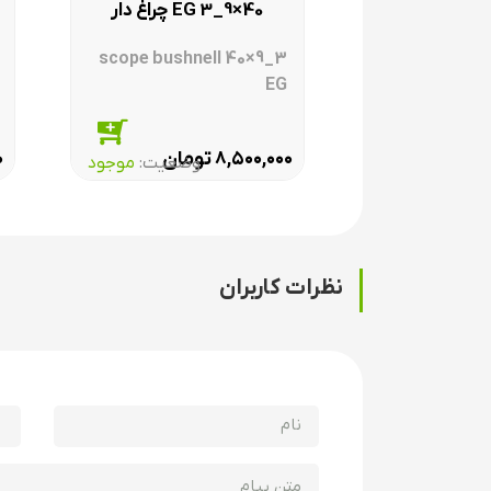
40×9_3 EG چراغ دار
scope bushnell 40×9_3
تنظیم هستند و این ویژگی، یکی از بهترین نقاط قوت تفنگ
EG
ضد شوک و با زوم خوب برای آن خرید کنید.
تومان
۰
۸,۵۰۰,۰۰۰
وضعیت:‌
موجود
تمامی تفنگ های بادی عرضه شده در ایران آرچری نمونه اصلی از شرکت های سازنده آنه
سایت
و قانون تجارت الکترونیک در نظر گرفته می ش
نظرات کاربران
ایران آرچری بزرگترین فروشگاه آنلاین تیروکمان و تجهیزا