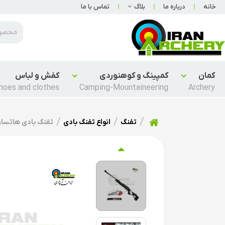
خانه
درباره ما
بلاگ
تماس با ما
کمان
کمپینگ و کوهنوردی
کفش و لباس
hoes and clothes
Camping-Mountaineering
Archery
تفنگ
انواع تفنگ بادی
تفنگ بادی هاتسان 1100 تی اچ ور