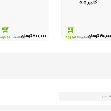
کالیبر 5.5
برای نشانه گیری با مگسک و شکاف تنظیم درجه موجود بر روی لوله تفنگ هاتسان 0
 هاتسان 1100 است.
اما اگر بخواهید در فواصل دور از تفنگ بادی هاتسان آپاچی 1100 تی اچ ورتکس، استفاده بیشتری بکنید
تومان
تومان
۷۰۰,۰۰۰
۱۹۰,۰۰
وضعیت:‌
موجود
وضعیت:‌
موجود
است، ۷روز ضمانت برگشت یا انصراف از خرید برای تمامی محصولات با توجه به
ود
ت تیراندازی و ماهیگیری با بیش از ده سال تجربه و دارای نشان اعتماد الکترونیکی از و