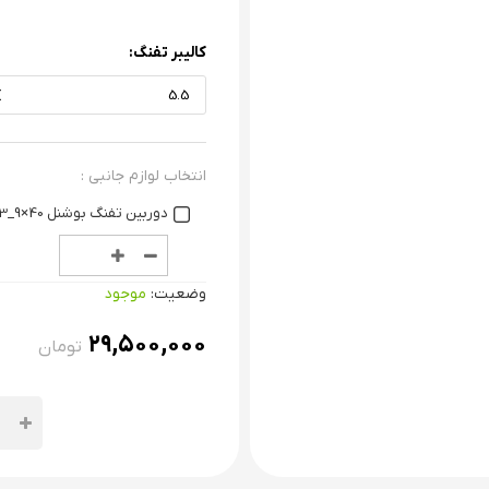
کالیبر تفنگ:
5.5
انتخاب لوازم جانبی :
دوربین تفنگ بوشنل 40×9_3 EG چراغ دار
وضعیت:
موجود
۲۹,۵۰۰,۰۰۰
تومان