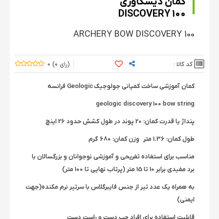
کمان دیسکاوری
DISCOVERY 100
ARCHERY BOW DISCOVERY 100
کد کالا :
0
0
کمان آموزشی ساخت کمپانی جولوجیک Geologic فرانسه
geologic discovery 100 bow string
پنداژ یا قدرت کمان: 20 پوند در طول کشش حدود 26 اینچ
طول کمان: 1.36 متر وزن کمان: 680 گرم
مناسب برای استفاده تفریحی و آموزشی نوجوانان و بزرگسالان با
برد مفیدی برابر 10 تا 15 متر (پرتاب نهایی تا 100 متر)
به همراه یک عدد تیر از جنس فایبرگلاس با سرتیر نرم مکنده(جهت
ایمنی)
قابلیت استفاده برای افراد چپ دست و راست دست