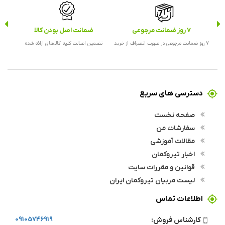
7 روز ضمانت مرجوعی
ضمانت اصل بودن کالا
ارس
7 روز ضمانت مرجوعی در صورت انصراف از خرید
تضمین اصالت کلیه کالاهای ارائه شده
ارس
دسترسی های سریع
صفحه نخست
سفارشات من
مقالات آموزشی
اخبار تیروکمان
قوانین و مقررات سایت
لیست مربیان تیروکمان ایران
اطلاعات تماس
09105746919
کارشناس فروش: