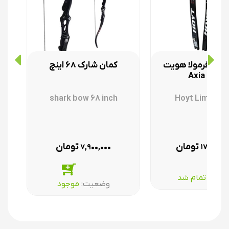
کمان فرمولا هویت
کمان شارک 68 اینچ
Axia 2024
shark bow 68 inch
Hoyt Limbs F
Axi
تومان
تومان
۷,۹۰۰,۰۰۰
۱۷۵,۰۰۰,
عیت:‌
تمام شد
وضعیت:‌
موجود