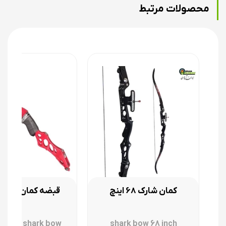
محصولات مرتبط
کمان شارک 68 اینچ
قبضه کمان چپ ش
 handel shark bow
shark bow 68 inch