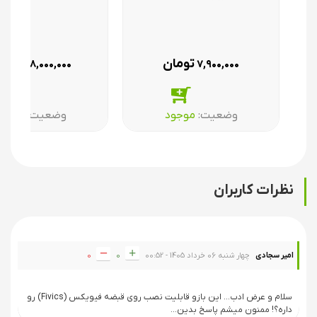
تومان
توما
۳۸,۰۰۰,۰۰۰
۷,۹۰۰,۰۰۰
وضعیت:‌
موجود
وضعیت:‌
موجو
نظرات کاربران
امیر سجادی
چهار شنبه 06 خرداد 1405 - 00:52
0
0
سلام و عرض ادب... این بازو قابلیت نصب روی قبضه فیویکس (Fivics) رو
داره؟! ممنون میشم پاسخ بدین...