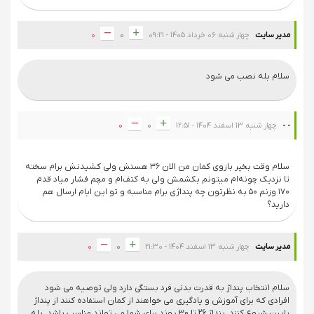
مدیر سایت
چهار شنبه 06 خرداد 1405 - 09:21
0
0
سلام بله نصب می شود
- -
چهار شنبه 13 اسفند 1404 - 12:51
0
0
سلام وقت بخیر بازوی کمان من الان ۳۶ هستش ولی کشیدنش برام سخته
تا نزدیک چونه‌ام میتونم بکشمش ولی به کتف‌ام و مچم فشار میاد قدم
۱۷۰ وزنم ۵۰ به نظرتون چه پنداژی برام مناسبه و تو این ایام ارسال هم
دارید؟
مدیر سایت
چهار شنبه 13 اسفند 1404 - 21:30
0
0
سلام انتخاب پنداژ به قدرت بدنی فرد بستگی دارد ولی توصیه می شود
افرادی که برای آموزش و یادگیری می خواهند از کمان استفاده کنند از پنداژ
پایین شروع کنند. پنداژ 26 تا 30 پوند برای شما می تواند مناسب باشد. بله