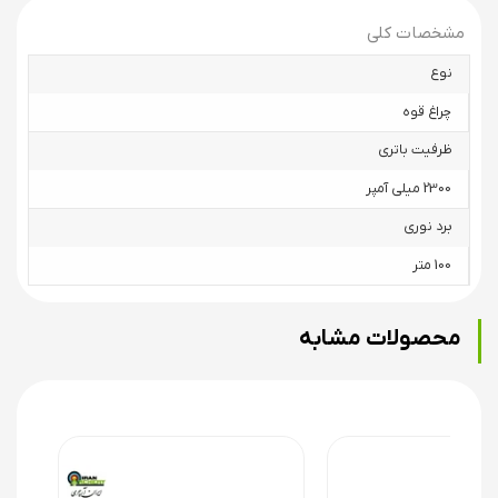
مشخصات کلی
نوع
چراغ قوه
ظرفیت باتری
2300 میلی آمپر
برد نوری
100 متر
محصولات مشابه
چراغ قوه های یووی برای دیدن و شناسایی صحنه جرم توسط پلیس ،
مشاهده ادرار حیوانات ، پیدا کردن طعمه های ماهیگیری ، تشخیص سنگ
های معدنی ، دیدن حشراتی مانند عقرب و عنکبوت ، بررسی اتاق هتل ، یافتن
نشتی کولر ، رادیاتورماشین ، شناسایی پاسپورت و اسکناس تقلبی ، مشاهده