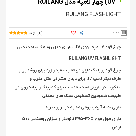
UV) چهار لامپه مدل RUILANG
RUILANG FLASHLIGHT
کد کالا :
5
1
چراغ قوه 4 لامپه یووی UV شارژی مدل رویلانگ ساخت چین
RUILANG UV FLASHLIGHT
چراغ قوه رویلانگ دارای دو لامپ سفید و زرد برای روشنایی و
طرف دیگر لامپ UV برای دیدن حشراتی مثل عقرب و
عنکبوت در تاریکی است. مناسب برای کمپینگ و پیاده روی در
طبیعت همچنین تشخیص سنگ های معدنی
دارای بدنه آلومینیومی مقاوم در برابر ضربه
دارای طول موج ۳۶۵-۳۹۵ نانومتر و میزان روشنایی 500
لومن