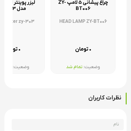
چراغ پیشانی 5 لامپ ZY-
لیزر پوینتر اسمال
BT006
مدل zy-303
r pointer zy-303
HEAD LAMP ZY-BT006
تومان
تومان
۰
۰
وضعیت:‌
تمام شد
وضعیت:‌
تمام 
نظرات کاربران