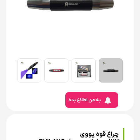
به من اطلاع بده
چراغ قوه یووی