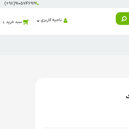
(+98)9105746919
ناحیه کاربری
سبد خرید
ک