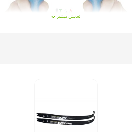
هدف) آنها چشم چپ است می توانند از این قبضه حرفه ای استفاده کنند. لا
نند انواع قبضه های شرکت هویت و وین اند وین
دقیق و حرفه ای کمان
 مختلف در جهان(غیر از سری فرمولا هویت)