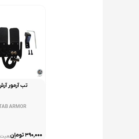
مشخصات فنی قبضه چپ شارک
طول قبضه : 25 اینچ
وزن قبضه: 1167 گرم (استاندارد برای قبضه هایی با این طول)
جنس قبضه: آلومینیوم آلیاژی
فرآیند تولید قبضه: فول ماشینکاری
تب آرمور آر
ایران آرچری تنها نماینده فروش اینترنتی این محص
TAB ARMOR
ایران آرچری را در شبکه های اجتماعی دنبال کنید
تومان
۳۹۰,۰۰۰
وضعیت:‌