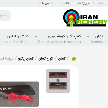
خانه
درباره ما
بلاگ
تماس با ما
کمان
کمپینگ و کوهنوردی
کفش و لباس
hoes and clothes
Camping-Mountaineering
Archery
کمان
انواع کمان
کمان ریکرو
قبضه کما