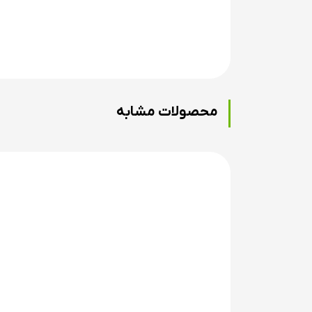
محصولات مشابه
کماندارانی که چپ دست هستند یا چشم قالب(چشم 
در دنیا به روش فول ماشینکاری تولید می شوند ما
ویژگی های قبضه سفارشی چپ شارک
قابلیت تنظیم تیلر و راستای بازوها برای تنظیمات 
دارای گریپ مخصوص پلاستیکی
- قابلیت نصب بازوهای کمان استاندارد از برندهای