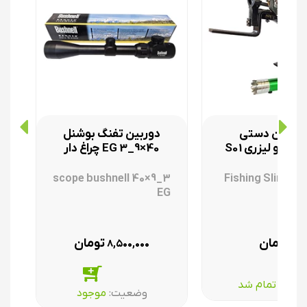
روکمان دستی
دوربین تفنگ بوشنل
ری و لیزری S01
40×9_3 EG چراغ دار
scope bushnell 40×9_3
Fishing Slingsho
EG
تومان
تومان
۸,۵۰۰,۰۰۰
۰
عیت:‌
تمام شد
وضعیت:‌
موجود