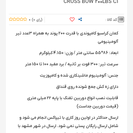
CROSS BOW 200LBS C1
کد کالا :
0
0
کمان کراسبو کامپوندی با قدرت 200 پوند به همراه 3عدد تیر
آلومینیومی
ابعاد: 86*55 سانتی متر / وزن: 4.150 کیلوگرم
سرعت تیر: 300 فوت بر ثانیه / برد مفید 100 تا 150 متر
جنس: آلومینیوم ماشینکاری شده و کامپوزیت
دارای زه کش جمع شونده روی قنداق
قابلیت نصب انواع دوربین تفنگ با پایه 22 میلی متری
(قیمت دوربین جداست)
ارسال حداکثر در اولین روز کاری با تیپاکس انجام می شود و
شامل ارسال رایگان پستی نمی شود. ارسال در شهر مشهد با