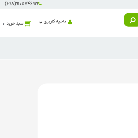
(+98)9105746919
ناحیه کاربری
سبد خرید