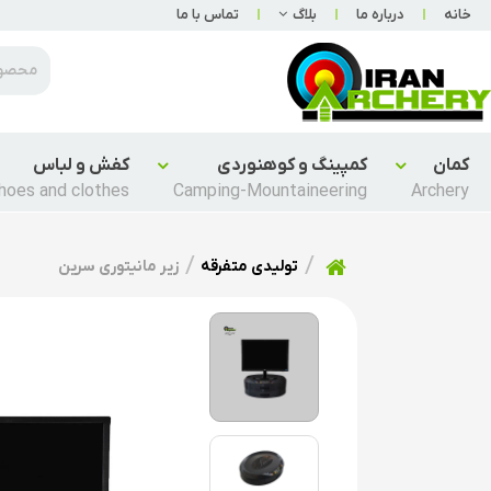
خانه
درباره ما
بلاگ
تماس با ما
کمان
کمپینگ و کوهنوردی
کفش و لباس
hoes and clothes
Camping-Mountaineering
Archery
تولیدی متفرقه
زیر مانیتوری سرین