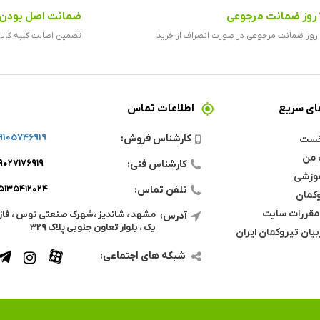
رجوعی
ضمانت اصل بودن ک
ید
تضمین اصالت کلیه کالا
ی سریع
اطلاعات تماس
9105746919
کارشناس فروش:
خست
 من
۹۰۲۷۱۷۶۹۱۹
کارشناس فنی:
موزشی
۵۱۳۵۴۱۲۰۲۴
تلفن تماس:
وکمان
مقررات سایت
مشهد ، شاندیز ،شهرک صنعتی توس ، فاز
آدرس:
یک ، بلوار تعاون جنوبی پلاک ۳۲۹
ان تیروکمان ایران
شبکه های اجتماعی: