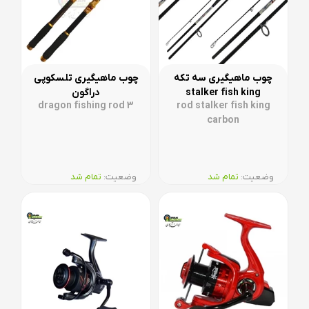
چوب ماهیگیری سه تکه
چوب ماهیگیری تلسکوپی
stalker fish king
دراگون
dragon fishing rod 3
rod stalker fish king
carbon
وضعیت:‌
تمام شد
وضعیت:‌
تمام شد