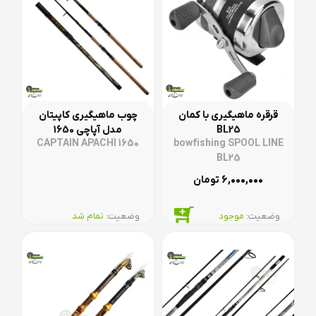
قرقره ماهیگیری با کمان
چوب ماهیگیری کاپیتان
BL25
مدل آپاچی 1650
CAPTAIN APACHI 1650
bowfishing SPOOL LINE
BL25
۶,۰۰۰,۰۰۰
تومان
وضعیت:‌
موجود
وضعیت:‌
تمام شد