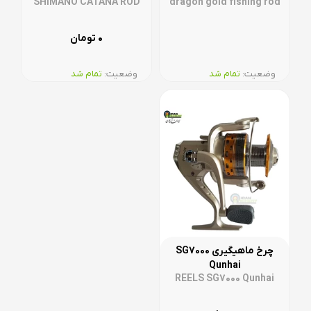
SHIMANO CATANA ROD
dragon gold fishing rod
۰
تومان
وضعیت:‌
تمام شد
وضعیت:‌
تمام شد
چرخ ماهیگیری SG7000
Qunhai
REELS SG7000 Qunhai