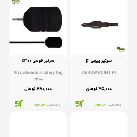
سرتیر پیچی p1
سرتیر فومی c300
Arrowheads archery tag
ARROW POINT P1
c300
۴۸۰,۰۰۰
۴۵,۰۰۰
تومان
تومان
وضعیت:‌
موجود
وضعیت:‌
موجود