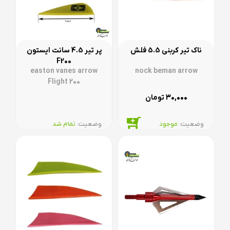
ناک تیر کربنی 5.5 فلش
پر تیر 4.5 سانت ایستون
F200
easton vanes arrow
nock beman arrow
Flight 200
۳۰,۰۰۰
تومان
وضعیت:‌
موجود
وضعیت:‌
تمام شد