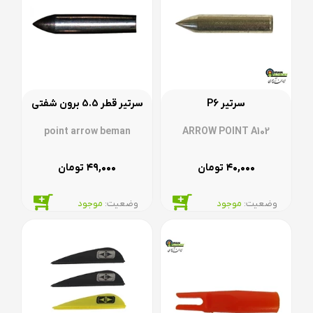
سرتیر P6
سرتیر قطر 5.5 برون شفتی
point arrow beman
ARROW POINT A102
۴۹,۰۰۰
۴۰,۰۰۰
تومان
تومان
وضعیت:‌
موجود
وضعیت:‌
موجود