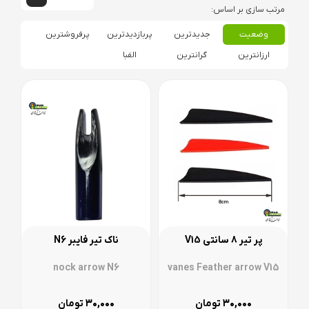
وضعیت
جدیدترین
پربازدیدترین
پرفروشترین
ارزانترین
گرانترین
الفبا
پر تیر 8 سانتی V15
ناک تیر فایبر N6
nock arrow N6
vanes Feather arrow V15
۳۰,۰۰۰
۳۰,۰۰۰
تومان
تومان