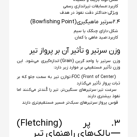
کاربرد: مسابقات تیراندازی رسمی
ویژگی: حداکثر دقت نفوذ در هدف
۲.۴ سرتیر ماهیگیری (Bowfishing Point)
شکل: دارای چنگک یا سیم
کاربرد: صید ماهی با کمان
وزن سرتیر و تأثیر آن بر پرواز تیر
وزن سرتیر با واحد گرین (Grain) اندازه‌گیری می‌شود. این
وزن تأثیر مستقیمی بر موارد زیر دارد:
FOC (Front of Center): توازن تیر به سمت جلو که بر
ثبات پرواز تأثیر می‌گذارد
سرعت تیر: سرتیرهای سنگین‌تر، تیر را کُندتر می‌کنند اما
نفوذ بیشتری دارند
قوس پرواز: سرتیرهای سبک‌تر مسیر مستقیم‌تری دارند
۳. پر (Fletching)
— بالک‌های راهنمای تیر