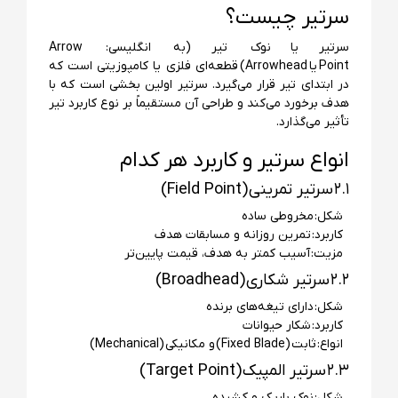
سرتیر چیست؟
سرتیر یا نوک تیر (به انگلیسی: Arrow
Point یا Arrowhead) قطعه‌ای فلزی یا کامپوزیتی است که
در ابتدای تیر قرار می‌گیرد. سرتیر اولین بخشی است که با
هدف برخورد می‌کند و طراحی آن مستقیماً بر نوع کاربرد تیر
تأثیر می‌گذارد.
انواع سرتیر و کاربرد هر کدام
۲.۱ سرتیر تمرینی (Field Point)
شکل: مخروطی ساده
کاربرد: تمرین روزانه و مسابقات هدف
مزیت: آسیب کمتر به هدف، قیمت پایین‌تر
۲.۲ سرتیر شکاری (Broadhead)
شکل: دارای تیغه‌های برنده
کاربرد: شکار حیوانات
انواع: ثابت (Fixed Blade) و مکانیکی (Mechanical)
۲.۳ سرتیر المپیک (Target Point)
شکل: نوک باریک و کشیده