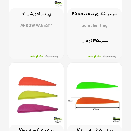
سرتیر شکاری سه تیغه P5
پر تیر آموزشی v1
ARROW VANES 3
point hunting
۳۵۰,۰۰۰
تومان
وضعیت:‌
تمام شد
وضعیت:‌
تمام شد
پر تیر 6.5 سانت V13
پر تیر 4.5 سانت V10