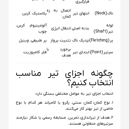
قرارگیری
اتصال به زه
ناک (Nock)
انتهای تیر
پلاستیک، کربن
کمان
لوله
آلومینیوم، کربن،
بدنه اصلی
انتقال انرژی
تیر (Shaft)
چوب
پر (Fletching)
نزدیک ناک
تثبیت پرواز
پر طبیعی، وینیل
برخورد با
سرتیر (Point)
ابتدای تیر
فلز، کامپوزیت
هدف
چگونه اجزای تیر مناسب
انتخاب کنیم؟
انتخاب اجزای تیر به عوامل مختلفی بستگی دارد:
۱. نوع کمان: کمان سنتی، رکرو یا کامپاند هر کدام با نوع
خاصی از تیر بهتر کار می‌کنند.
۲. هدف از تیراندازی: تمرین، مسابقه رسمی یا شکار نیازمند
سرتیرهای متفاوتی هستند.