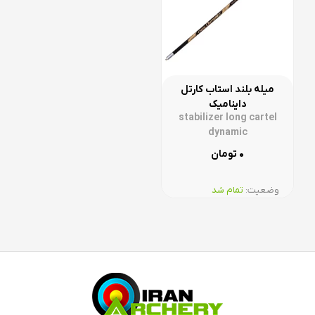
میله بلند استاب کارتل
داینامیک
stabilizer long cartel
dynamic
۰
تومان
وضعیت:‌
تمام شد