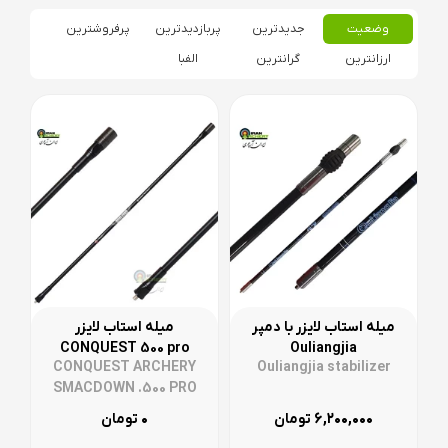
وضعیت
جدیدترین
پربازدیدترین
پرفروشترین
ارزانترین
گرانترین
الفبا
میله استاب لایزر با دمپر
میله استاب لایزر
CONQUEST 500 pro
Ouliangjia
CONQUEST ARCHERY
Ouliangjia stabilizer
SMACDOWN .500 PRO
STABILIZER
۰
۶,۲۰۰,۰۰۰
تومان
تومان