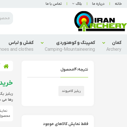
خانه
درباره ما
بلاگ
تماس با ما
کمان
کمپینگ و کوهنوردی
کفش و لباس
hoes and clothes
Camping-Mountaineering
Archery
نتیجه:
4
محصول
خرید 
ریلیز کامپوند
ریلیز یک
رها می ش
محصول
فقط نمایش کالاهای موجود