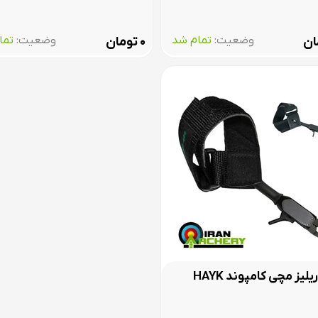
وضعیت:‌
تمام شد
وضعیت:‌
تما
ان
تومان
۰
ریلیز مچی کامپوند HAYK