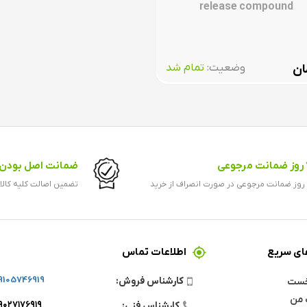
release compound
وضعیت:‌
تمام شد
ان
رجوعی
ضمانت اصل بودن ک
ید
تضمین اصالت کلیه کالا
ی سریع
اطلاعات تماس
9105746919
کارشناس فروش:
خست
 من
۹۰۲۷۱۷۶۹۱۹
کارشناس فنی: